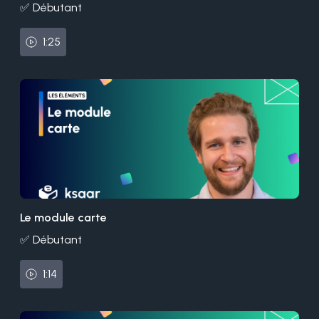
✅ Débutant
1:25
Le module carte
✅ Débutant
1:14