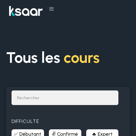
Tous les
cours
DIFFICULTÉ
✅ Débutant
✌️ Confirmé
🔥 Expert