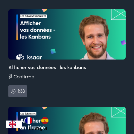
Afficher vos données : les kanbans
✌️ Confirmé
1:33
by
Weglot