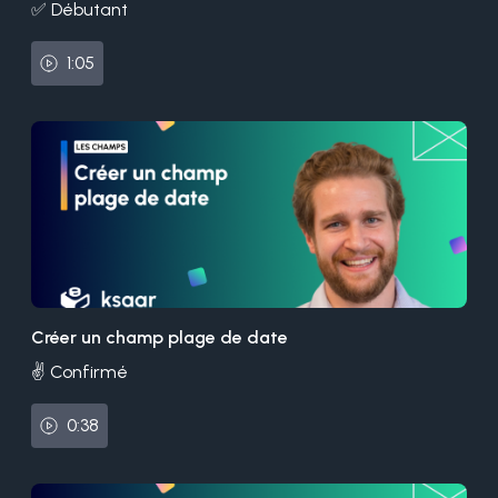
✅ Débutant
1:05
Créer un champ plage de date
✌️ Confirmé
0:38