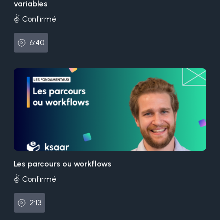
variables
✌️ Confirmé
6:40
Les parcours ou workflows
✌️ Confirmé
2:13