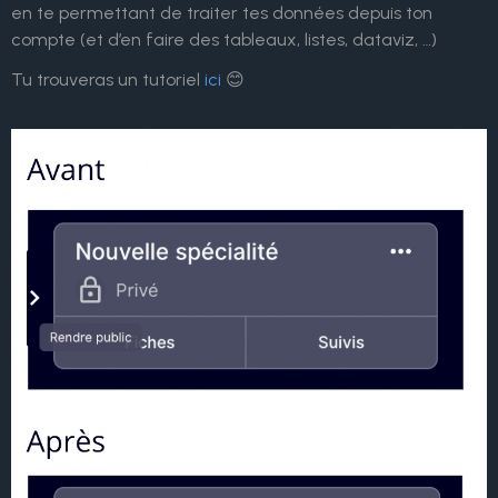
en te permettant de traiter tes données depuis ton
compte (et d’en faire des tableaux, listes, dataviz, …)
Tu trouveras un tutoriel
ici
😊