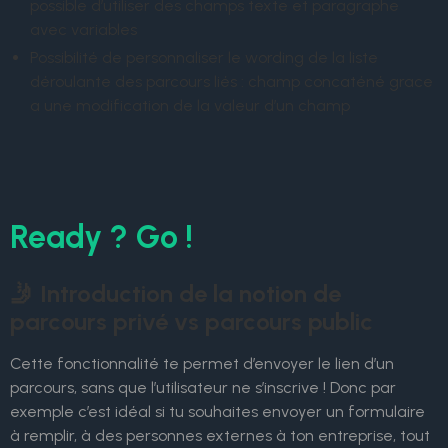
possible d’utiliser des champs texte et paragraphe
avec variables
Possibilité de personnaliser le wording de la liste
déroulante des parcours liés : champ concaténé grace
a une modification de la valeur d’un champ
Ready ? Go !
🤳 Introduction de la notion de
parcours privé vs parcours public
Cette fonctionnalité te permet d’envoyer le lien d’un
parcours, sans que l’utilisateur ne s’inscrive ! Donc par
exemple c’est idéal si tu souhaites envoyer un formulaire
à remplir, à des personnes externes à ton entreprise, tout