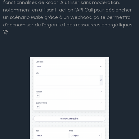
fonctionnalités de Ksaar. A utiliser sans modération,
notamment en utilisant l’action l’API Call pour déclencher
un scénario Make grâce à un webhook, ça te permettra
d’économiser de l’argent et des ressources énergétiques
🚀