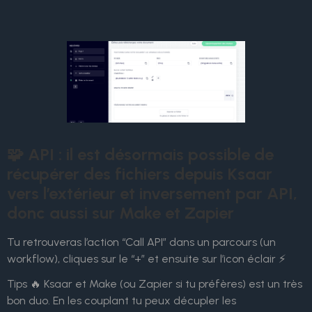
🧩 API : il est désormais possible de
récupérer des fichiers depuis Ksaar
vers l’extérieur et inversement par API,
donc aussi sur Make et Zapier
Tu retrouveras l’action “Call API” dans un parcours (un
workflow), cliques sur le “+” et ensuite sur l’icon éclair ⚡
Tips 🔥 Ksaar et Make (ou Zapier si tu préfères) est un très
bon duo. En les couplant tu peux décupler les