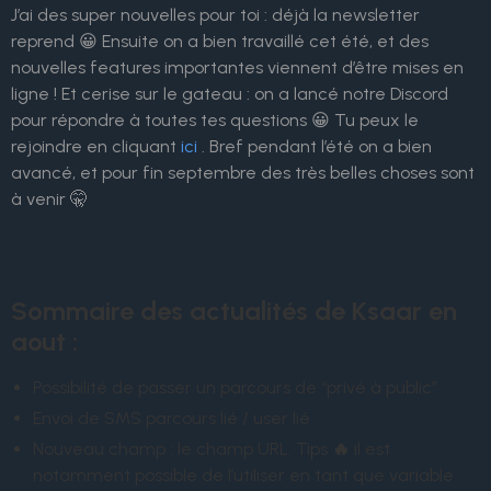
J’ai des super nouvelles pour toi : déjà la newsletter
reprend 😀 Ensuite on a bien travaillé cet été, et des
nouvelles features importantes viennent d’être mises en
ligne ! Et cerise sur le gateau : on a lancé notre Discord
pour répondre à toutes tes questions 😀 Tu peux le
rejoindre en cliquant
ici
. Bref pendant l’été on a bien
avancé, et pour fin septembre des très belles choses sont
à venir 🤫
Sommaire des
actualités de Ksaar en
aout :
Possibilité de passer un parcours de “privé à public”
Envoi de SMS parcours lié / user lié
Nouveau champ : le champ URL. Tips
🔥
il est
notamment possible de l’utiliser en tant que variable