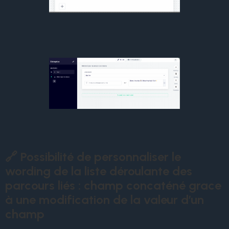
🔗 Possibilité de personnaliser le
wording de la liste déroulante des
parcours liés : champ concaténé grace
à une modification de la valeur d’un
champ