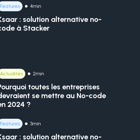
Features
4min
Ksaar : solution alternative no-
code à Stacker
Actualités
2min
Pourquoi toutes les entreprises
devraient se mettre au No-code
en 2024 ?
Features
3min
Ksaar : solution alternative no-