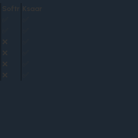
Softr
Ksaar
✅
✅
✅
✅
❌
✅
❌
✅
❌
✅
❌
✅