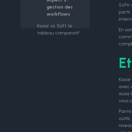
Softr 
gestion des
partir
workflows
intern
Ksaar vs. Soft: le
En som
tableau comparatif
comme 
compl
Et
Ksaar
avec 
aussi
vous 
Parmi
outils
nivea