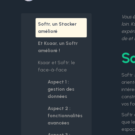
Vous ê
Softr, un Stacker
loin. 
amélioré
expéri
de et 
Et Ksaar, un Softr
amélioré !
So
Ksaar et Softr: le
face-à-face
Softr
Aspect 1 :
orien
gestion des
intér
données
const
vos fo
Aspect 2 :
Softr 
fonctionnalités
que le
avancées
espace
Aspect 3 :