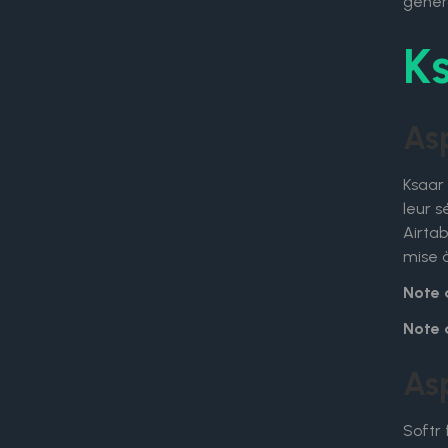
généra
Ks
Asp
Ksaar 
leur s
Airtab
mise à
Note 
Note 
Asp
Softr 