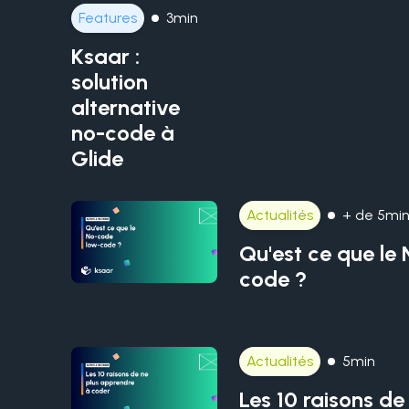
Features
3min
Ksaar :
solution
alternative
no-code à
Glide
Actualités
+ de 5mi
Qu'est ce que le
code ?
Actualités
5min
Les 10 raisons de