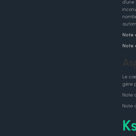
d’une 
inconv
nombre
autom
Note 
Note 
Asp
Le cœ
gère p
Note d
Note d
Ks