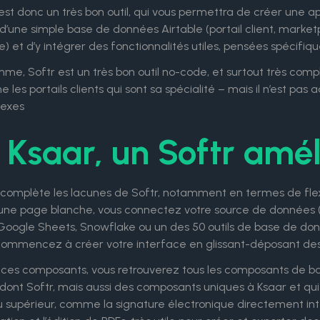
est donc un très bon outil, qui vous permettra de créer une a
 d’une simple base de données Airtable (portail client, marke
e) et d’y intégrer des fonctionnalités utiles, pensées spécifiqu
me, Softr est un très bon outil no-code, et surtout très compl
les portails clients qui sont sa spécialité – mais il n’est pas
exes
 Ksaar, un Softr amél
 complète les lacunes de Softr, notamment en termes de fle
une page blanche, vous connectez votre source de données (q
 Google Sheets, Snowflake ou un des 50 outils de base de don
commencez à créer votre interface en glissant-déposant des
 ces composants, vous retrouverez tous les composants de bas
, dont Softr, mais aussi des composants uniques à Ksaar et q
u supérieur, comme la signature électronique directement inté