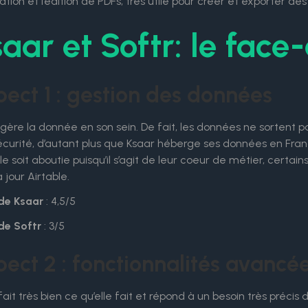
tion et l’édition de PDFs, très utile pour créer et exporter d
aar et Softr: le face
ect 1 : gestion des données
gère la donnée en son sein. De fait, les données ne sortent pas
écurité, d’autant plus que Ksaar héberge ses données en Franc
le soit aboutie puisqu’il s’agit de leur coeur de métier, certa
 jour Airtable.
de Ksaar
: 4,5/5
de Softr
: 3/5
ect 2 : fonctionnalités avancé
fait très bien ce qu’elle fait et répond à un besoin très précis 