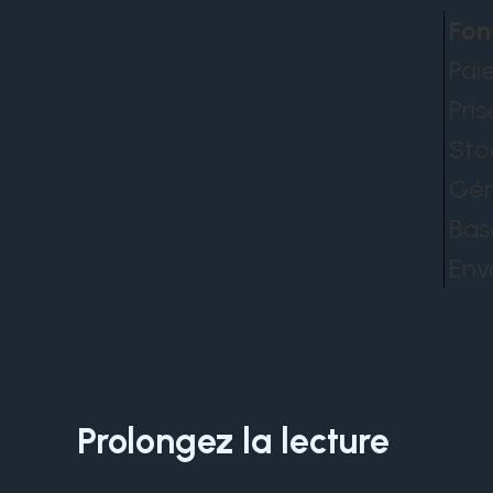
Fon
Pai
Pri
Sto
Gén
Bas
Env
Prolongez la lecture