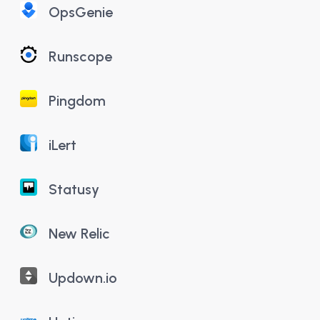
OpsGenie
Runscope
Pingdom
iLert
Statusy
New Relic
Updown.io