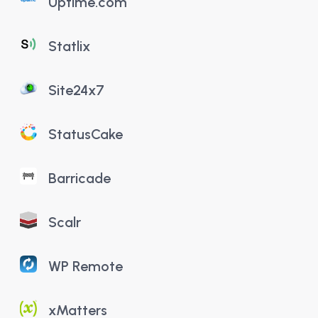
Uptime.com
Statlix
Site24x7
StatusCake
Barricade
Scalr
WP Remote
xMatters