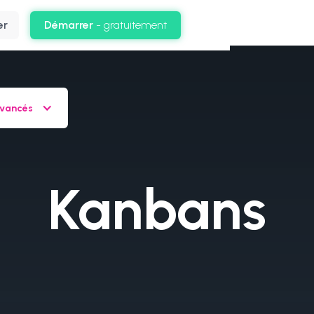
er
Démarrer
- gratuitement
vancés
Kanbans