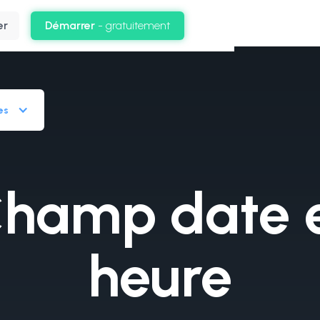
er
Démarrer
- gratuitement
es
hamp date 
heure