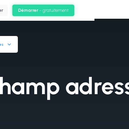
er
Démarrer
- gratuitement
es
hamp adres